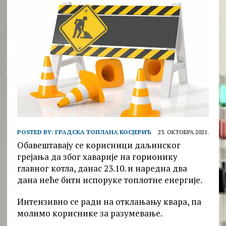
POSTED BY:
ГРАДСКА ТОПЛАНА КОСЈЕРИЋ
23. ОКТОБРА 2021.
Обавештавају се корисници даљинског
грејања да због хаварије на горионику
главног котла, данас 23.10. и наредна два
дана неће бити испоруке топлотне енергије.
Интензивно се ради на отклањању квара, па
молимо кориснике за разумевање.