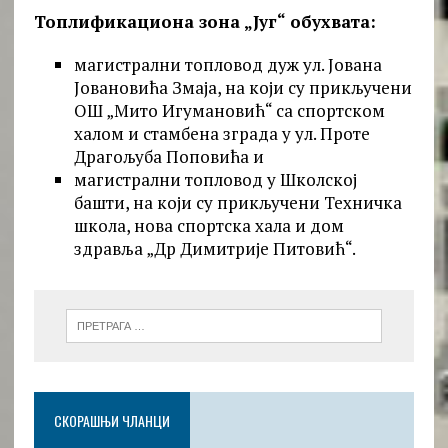
Топлификациона зона „Југ“ обухвата:
магистрални топловод дуж ул. Јована
Јовановића Змаја, на који су прикључени
ОШ „Мито Игумановић“ са спортском
халом и стамбена зграда у ул. Проте
Драгољуба Поповића и
магистрални топловод у Школској
башти, на који су прикључени Техничка
школа, нова спортска хала и дом
здравља „Др Димитрије Питовић“.
СКОРАШЊИ ЧЛАНЦИ