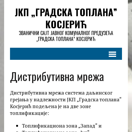
ЈКП „ГРАДСКА ТОПЛАНА”
КОСЈЕРИЋ
ЗВАНИЧНИ САЈТ ЈАВНОГ КОМУНАЛНОГ ПРЕДУЗЕЋА
„ГРАДСКА ТОПЛАНА” КОСЈЕРИЋ
Дистрибутивна мрежа
Дистрибутивна мрежа система даљинског
грејања у надлежности ЈКП „Градска топлана“
Косјерић подељена је на две зоне
топлификације:
Топлификациона зона „Запад“ и