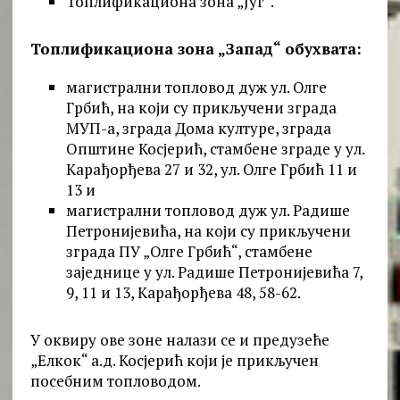
Топлификациона зона „Југ“.
Топлификациона зона „Запад“ обухвата:
магистрални топловод дуж ул. Олге
Грбић, на који су прикључени зграда
МУП-а, зграда Дома културе, зграда
Општине Косјерић, стамбене зграде у ул.
Карађорђева 27 и 32, ул. Олге Грбић 11 и
13 и
магистрални топловод дуж ул. Радише
Петронијевића, на који су прикључени
зграда ПУ „Олге Грбић“, стамбене
заједнице у ул. Радише Петронијевића 7,
9, 11 и 13, Карађорђева 48, 58-62.
У оквиру ове зоне налази се и предузеће
„Елкок“ а.д. Косјерић који је прикључен
посебним топловодом.